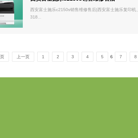
西安富士施乐c2150s销售维修售后|西安富士施乐复印机
318...
页
上一页
1
2
3
4
5
6
7
8