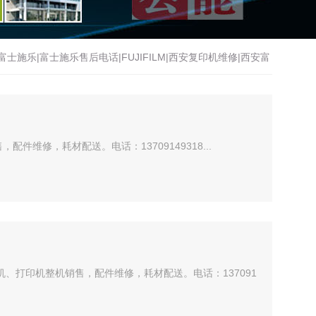
施乐|富士施乐售后电话|FUJIFILM|西安复印机维修|西安富
修|西安理光复印机售后电话|西安基士得耶|西安基士得耶复印
维修，耗材配送。电话：13709149318...
印机、打印机整机销售，配件维修，耗材配送。电话：137091