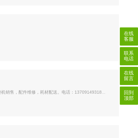
在线
客服
联系
电话
在线
留言
售，配件维修，耗材配送。电话：13709149318...
回到
顶部